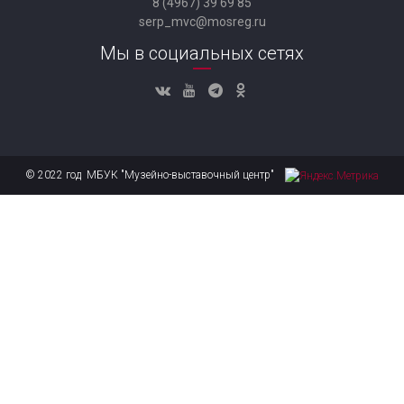
8 (4967) 39 69 85
serp_mvc@mosreg.ru
Мы в социальных сетях
© 2022 год МБУК "Музейно-выставочный центр"