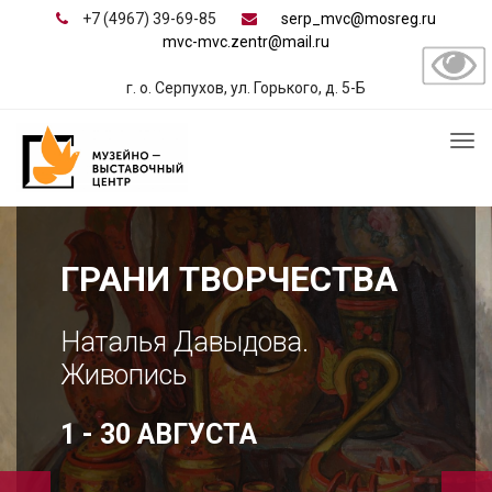
+7 (4967) 39-69-85
serp_mvc@mosreg.ru
mvc-mvc.zentr@mail.ru
г. о. Серпухов, ул. Горького, д. 5-Б
ПРИКОСНОВЕНИЕ К
ИСТОКАМ,
ПРОДОЛЖЕНИЕ