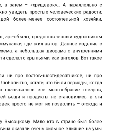
 а затем – «хрущевок»… А параллельно с
но увидеть простые человеческие радости:
дой более-менее состоятельной хозяйки,
т, арт-объект, предоставленный художником
оммуналки, где жил автор. Данное изделие с
 схема, а не6ольшая диорама с внутренними
и сделал с крыльями, как ангелов. Вот такое
ли ни про поэтов-шестидесятников, ни про
Любопытно, кстати, что были периоды, когда
х оказывалось все многообразие товаров,
ней вещи и продукты не становились: в эти
век просто не мог их позволить – отсюда и
у Высоцкому. Мало кто в стране был более
овича оказали очень сильное влияние на умы