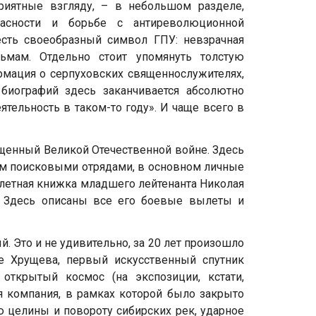
риятные взгляду, – в небольшом разделе,
пасности и борьбе с антиреволюционной
сть своеобразный символ ГПУ: невзрачная
мам. Отдельно стоит упомянуть толстую
рмация о серпуховских священнослужителях,
биографий здесь заканчивается абсолютно
тельность в таком-то году». И чаще всего в
ященный Великой Отечественной войне. Здесь
ом поисковыми отрядами, в основном личные
: летная книжка младшего лейтенанта Николая
. Здесь описаны все его боевые вылеты и
 Это и не удивительно, за 20 лет произошло
е Хрущева, первый искусственный спутник
ткрытый космос (на экспозиции, кстати,
я компания, в рамках которой было закрыто
 целины и повороту сибирских рек, ударное