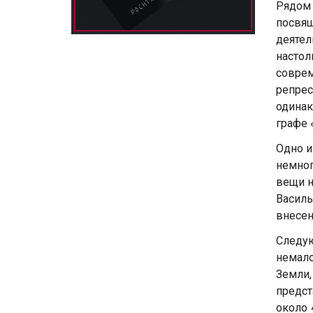
Рядом
посвя
деяте
насто
соврем
репре
одинак
графе 
Одно и
немног
вещи н
Васил
внесен
Следую
немал
Земли
предст
около 