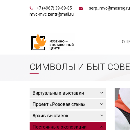
+7 (4967) 39-69-85
serp_mvc@mosreg.ru
mvc-mvc.zentr@mail.ru
О Ц
СИМВОЛЫ И БЫТ СОВ
Виртуальные выставки
Проект «Розовая стена»
Архив выставок
Постоянные экспозиции