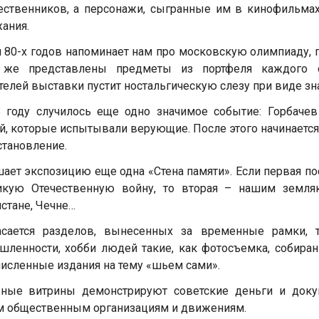
ественников, а персонажи, сыгранные им в кинофильм
ания.
 80-х годов напоминает нам про московскую олимпиаду, 
 же представлены предметы из портфеля каждого с
телей выставки пустит ностальгическую слезу при виде зна
 году случилось еще одно значимое событие: Горбачев
й, которые испытывали верующие. После этого начинаетс
становление.
ает экспозицию еще одна «Стена памяти». Если первая п
икую Отечественную войну, то вторая – нашим земля
стане, Чечне…
асается разделов, вынесенных за временные рамки, 
ленности, хобби людей такие, как фотосъемка, собирани
исленные издания на тему «шьем сами».
ьные витрины демонстрируют советские деньги и доку
 общественным организациям и движениям.