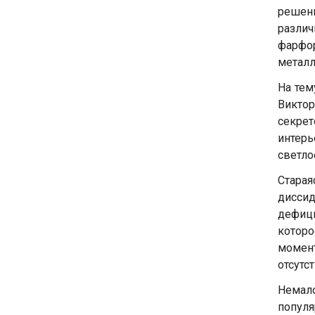
решен
различ
фарфо
металл
На тем
Виктор
секрет
интерь
светло
Старая
диссид
дефиц
которо
момент
отсутс
Немало
популя