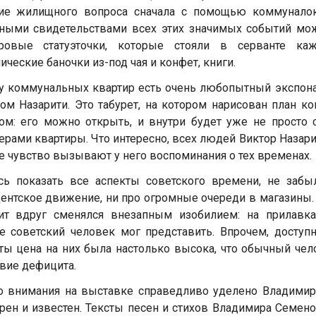
ие жилищного вопроса сначала с помощью коммуналок,
ными свидетельствами всех этих значимых событий мож
ровые статуэточки, которые стояли в серванте каж
ические баночки из-под чая и конфет, книги.
у коммунальных квартир есть очень любопытный экспона
ом Назарити. Это табурет, на котором нарисован план к
ом: его можно открыть, и внутри будет уже не просто
ерами квартиры. Что интересно, всех людей Виктор Назарит
е чувство вызывают у него воспоминания о тех временах.
сь показать все аспекты советского времени, не забы
ентское движение, ни про огромные очереди в магазины. 
ит вдруг сменялся внезапным изобилием: на прилавка
е советский человек мог представить. Впрочем, доступ
ы цена на них была настолько высока, что обычный чело
твие дефицита.
 внимания на выставке справедливо уделено Владимир
рен и известен. Тексты песен и стихов Владимира Семен