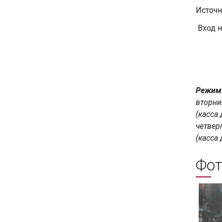
Источн
Вход н
Режим
вторник
(касса 
четверг
(касса 
Фот