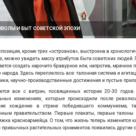
ВОЛЫ И БЫТ СОВЕТСКОЙ ЭПОХИ
спозиция, кроме трех «островков», выстроена в хронологи
е, можно увидеть массу атрибутов быта советских людей. Г
ается создать нарочито бравурное или, напротив, мрачно
 народа. Здесь переплелось все: талонная система и агит
ики, научно-производственные достижения и пустые прил
ается все с витрин, посвященных истории 20-30 годов
льных изменениях¸ которые происходили после револю
ие хождение в стране победившего коммунизма, та
ным правительством. Первые плакаты, первые талоны н
ижка красноармейца. О том, что жизнь теперь изменится к
 привычных растительных орнаментов появились другие 