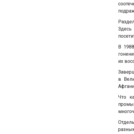
соотеч
подраж
Раздел
Здесь
посети
В 1988
гонени
их вос
Заверш
в Вел
Афгани
Что к
промыш
многоч
Отдел
разным