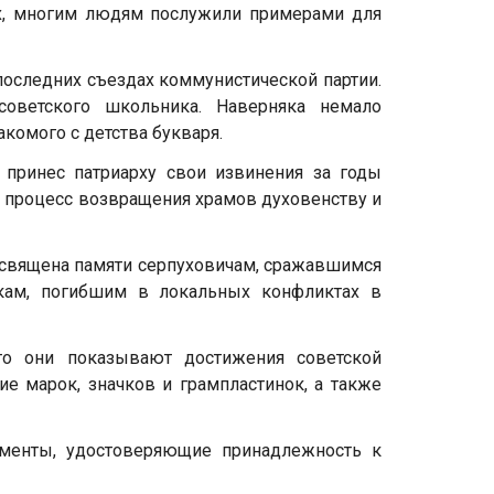
ах, многим людям послужили примерами для
последних съездах коммунистической партии.
оветского школьника. Наверняка немало
комого с детства букваря.
 принес патриарху свои извинения за годы
я процесс возвращения храмов духовенству и
освящена памяти серпуховичам, сражавшимся
кам, погибшим в локальных конфликтах в
то они показывают достижения советской
е марок, значков и грампластинок, а также
менты, удостоверяющие принадлежность к