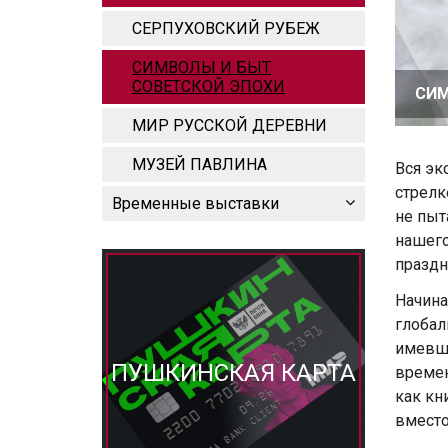
СЕРПУХОВСКИЙ РУБЕЖ
СИМВОЛЫ И БЫТ
СОВЕТСКОЙ ЭПОХИ
СИМ
МИР РУССКОЙ ДЕРЕВНИ
МУЗЕЙ ПАВЛИНА
Вся эк
стрелк
Временные выставки
не пыт
нашего
праздн
Начин
глоба
имевш
ПУШКИНСКАЯ КАРТА
времен
как кн
вместо