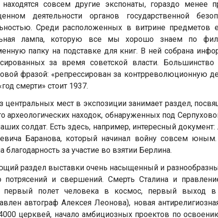
 находятся совсем другие экспонаты, гораздо менее п
щенном деятельности органов государственной безо
льностью. Среди расположенных в витрине предметов е
льная лампа, которую все мы хорошо знаем по филь
енную папку на подставке для книг. В ней собрана инфо
ссированных за время советской власти. Большинство 
овой фразой: «репрессирован за контрреволюционную дея
«год смерти» стоит 1937.
з центральных мест в экспозиции занимает раздел, посв
о археологических находок, обнаруженных под Серпухов
аших солдат. Есть здесь, например, интересный документ
ьевича Баранова, который начинал войну совсем юным
а благодарность за участие во взятии Берлина.
щий раздел выставки очень насыщенный и разнообразный.
о потрясений и свершений. Смерть Сталина и правлени
, первый полет человека в космос, первый выход в о
авлен автограф Алексея Леонова), новая антирелигиозна
4000 церквей, начало амбициозных проектов по освоению