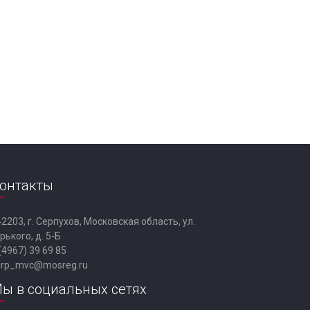
онтакты
2203, г. Серпухов, Московская область, ул.
рького, д. 5-Б
(4967) 39 69 85
erp_mvc@mosreg.ru
ы в социальных сетях