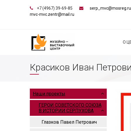
+7 (4967) 39-69-85
serp_mvc@mosreg.ru
mvc-mvc.zentr@mail.ru
О Ц
Красиков Иван Петров
Наши проекты
ГЕРОИ СОВЕТСКОГО СОЮЗА
В ИСТОРИИ СЕРПУХОВА
Глазков Павел Петрович