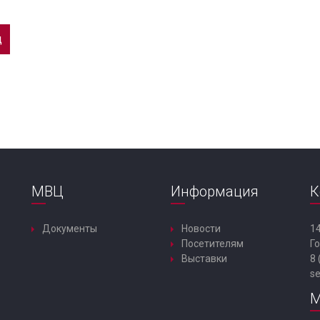
д
МВЦ
Информация
К
Документы
Новости
14
Посетителям
Го
Выставки
8 
s
М