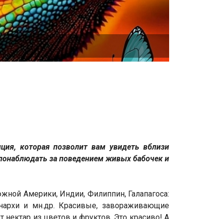
ция, которая позволит вам увидеть вблизи
понаблюдать за поведением живых бабочек и
жной Америки, Индии, Филиппин, Галапагоса:
онархи и мн.др. Красивые, завораживающие
т нектар из цветов и фруктов. Это красиво! А