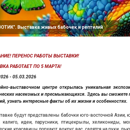
ЗОТИК". Выставка живых бабочек и рептилий
НИЕ! ПЕРЕНОС РАБОТЫ ВЫСТАВКИ!
ВКА РАБОТАЕТ ПО 5 МАРТА!
2026 - 05.03.2026
йно-выставочном центре открылась уникальная экспози
ческих насекомых и пресмыкающихся. Здесь вы сможете 
ий, узнать интересные факты об их жизни и особенностях.
тавке будут представлены бабочки юго-восточной Азии, ю
 калиго, идеи, парусники, птицекрылы, хеликониды, м
еские красавицы порхают вокруг вас, садятся на руки, пью