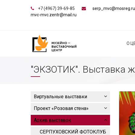
+7 (4967) 39-69-85
serp_mvc@mosreg.ru
mvc-mvc.zentr@mail.ru
О Ц
"ЭКЗОТИК". Выставка ж
Виртуальные выставки
Проект «Розовая стена»
Архив выставок
СЕРПУХОВСКИЙ ФОТОКЛУБ