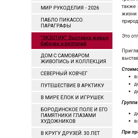
также 
МИР РУКОДЕЛИЯ - 2026
жизни
ПАБЛО ПИКАССО.
природ
ПАРАГРАФЫ
Это от
"ЭКЗОТИК". Выставка живых
бабочек и рептилий
Пригл
ДОМ С САМОВАРОМ.
выстав
ЖИВОПИСЬ И КОЛЛЕКЦИЯ
Стоимо
СЕВЕРНЫЙ КОВЧЕГ
в
д
ПУТЕШЕСТВИЕ В АРКТИКУ
д
В МИРЕ ЁЛОК И ИГРУШЕК
Группа
БОРОДИНСКОЕ ПОЛЕ И ЕГО
д
ПАМЯТНИКИ ГЛАЗАМИ
в
ХУДОЖНИКОВ
При пр
В КРУГУ ДРУЗЕЙ. 30 ЛЕТ