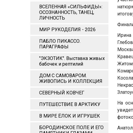
ВСЕЛЕННАЯ «СИЛЬФИДЫ»:
натюрм
ОСОЗНАННОСТЬ, ТАНЕЦ,
итогов
ЛИЧНОСТЬ
Финали
МИР РУКОДЕЛИЯ - 2026
Ирина 
ПАБЛО ПИКАССО.
Глебов
ПАРАГРАФЫ
Москва
Кравец
"ЭКЗОТИК". Выставка живых
Житоми
бабочек и рептилий
Комаро
ДОМ С САМОВАРОМ.
Косола
ЖИВОПИСЬ И КОЛЛЕКЦИЯ
Некрас
Златоу
СЕВЕРНЫЙ КОВЧЕГ
На ос
ПУТЕШЕСТВИЕ В АРКТИКУ
увиде
В МИРЕ ЁЛОК И ИГРУШЕК
фотоко
БОРОДИНСКОЕ ПОЛЕ И ЕГО
Анатол