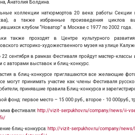
на, Анатолия Болдина.
ьные коллекции натюрмортов 20 века: работы Секции 
сква), а также избранные произведения циклов вы
ившихся клубом “Новатор” в Москве с 1977 по 2002 года..
вки также проходят в Центре культурного развити
овского историко-художественного музея на улице Калужс
о 22 сентября в рамках Фестиваля пройдут мастер-классы
и с авторами выставок и блиц-конкурс.
астия в блиц-конкурсе приглашаются все желающие фот
се могут принимать участие как члены Фестиваля русск
бители, принявшие правила Блиц-конкурса и зарегистрир
й фонд: первое место – 15 000 руб., второе - 10 000руб., т
мма фестиваля:
http://vizit-serpukhov.ru/company/news/ii-v
ii/
ние блиц-конкурса:
http://vizit-serpukhov.ru/company/news/