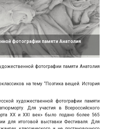
енной фотографии памяти Анатолия
 художественной фотографии памяти Анатолия
оклассиков на тему “Поэтика вещей. История
усской художественной фотографии памяти
атюрморту. Для участия в Всероссийского
орта XX и XXI век» было подано более 565
фии для итоговой выставки Фестиваля. Для
жанрах классического и не постановочного