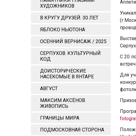
ПАМЯТНИКИ ГЛАЗАМИ
Аплети
ХУДОЖНИКОВ
Уникал
В КРУГУ ДРУЗЕЙ. 30 ЛЕТ
(г.Мо
провод
ЯБЛОКО НЬЮТОНА
Выста
ОСЕННИЙ ВЕРНИСАЖ / 2025
Серпух
СЕРПУХОВ. КУЛЬТУРНЫЙ
С 20 п
КОД
встреч
ДОИСТОРИЧЕСКИЕ
Для уч
НАСЕКОМЫЕ В ЯНТАРЕ
конкур
АВГУСТ
фотолю
МАКСИМ АКСЁНОВ.
Призово
ЖИВОПИСЬ
Програ
ГРАНИЦЫ МИРА
fotograf
Положе
ПОДМОСКОВНАЯ СТОРОНА