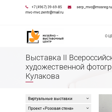
+7 (4967) 39-69-85
serp_mvc@mosreg.ru
mvc-mvc.zentr@mail.ru
О Ц
Выставка II Всероссийс
художественной фотог
Кулакова
Виртуальные выставки
Проект «Розовая стена»