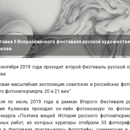
тавка II Всероссийского фестиваля русской художеств
акова
 сентября 2019 года проходит второй Фестиваль русской
ва.
рвая масштабная экспозиция советских и российских фот
го фотонатюрморта. 20 и 21 век”.
еля по июль 2019 года в рамках Второго Фестиваля р
лия Кулакова проходил он-лайн фотоконкурс по фотон
нкурса «Поэтика вещей. История русского фотонатюрм
ных работ, из которых кураторы отобрали 53 фотогра
я в Фестивале приглашались фотографы, снимающие в 