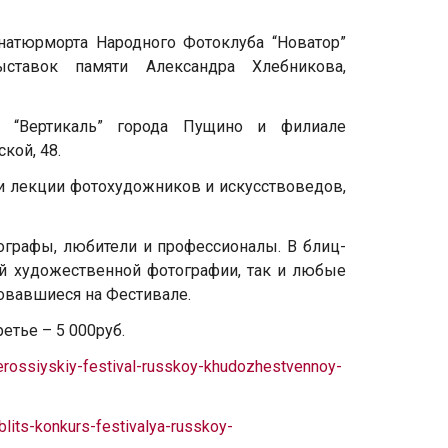
натюрморта Народного Фотоклуба “Новатор”
ставок памяти Александра Хлебникова,
я “Вертикаль” города Пущино и филиале
кой, 48.
 и лекции фотохудожников и искусствоведов,
ографы, любители и профессионалы. В блиц-
ой художественной фотографии, так и любые
овавшиеся на Фестивале.
ретье – 5 000руб.
serossiyskiy-festival-russkoy-khudozhestvennoy-
blits-konkurs-festivalya-russkoy-