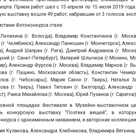
орта. Прием работ шел с 15 апреля по 15 июля 2019 года
ую выставку вошли 49 работ, набравшие от 3 голосов эксп
стами Фотоконкурса стали:
Лепихина (г. Вологда); Владимир Константинов (г. Москв
 (г. Челябинск); Александр Панюшин (г. Мончегорск); Алекс
); Андрей Шапран (г. Рига); Дмитрий Андрианов (г. Моск
кий (г. Санкт-Петербург); Валерий Шлычков (г.Монино, М
р); Александр Фурсов (г. Москва); Владимир Марков (г. Вы
ва (г. Пущино, Московская область); Константин Чемери
пов (г. Чебоксары); Мария Сахно (г. Тверь); Наталья З
ова (г. Тверь); Павел Титович (г. Белгород); Александр
ст); Раиса Михайлова (г. Москва); Юрий Пузанов (г. Саратов)
новной площадке Фестиваля в Музейно-выставочном це
ть конкурсную выставку “Поэтика вещей”, в котор
нкурса с одноименным названием, и авторские коллекци
ия Кулакова, Александра Хлебникова, Владимира Вяткина