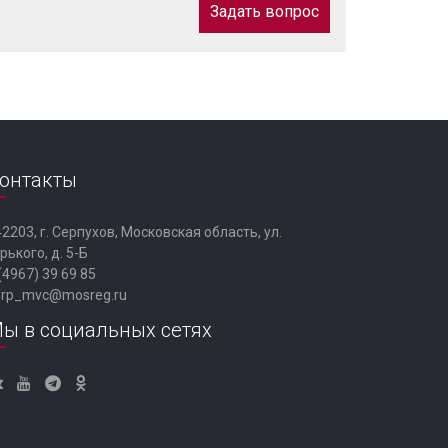
Задать вопрос
онтакты
2203, г. Серпухов, Московская область, ул.
рького, д. 5-Б
(4967) 39 69 85
erp_mvc@mosreg.ru
ы в социальных сетях