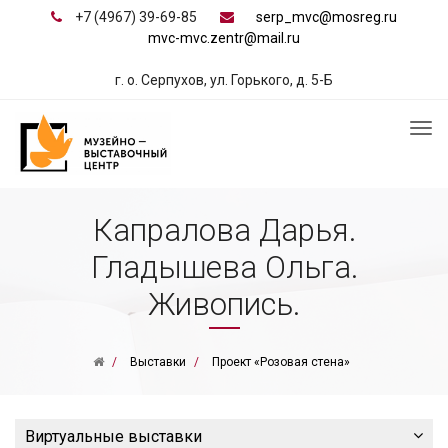
+7 (4967) 39-69-85
serp_mvc@mosreg.ru
mvc-mvc.zentr@mail.ru
г. о. Серпухов, ул. Горького, д. 5-Б
Капралова Дарья.
Гладышева Ольга.
Живопись.
Выставки
Проект «Розовая стена»
Виртуальные выставки