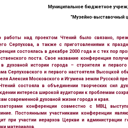
Муниципальное бюджетное учреж
"Музейно-выставочный ц
о работы над проектом Чтений было связано, преж
его Серпухова, а также с приготовлениями к праздн
енция состоялась в декабре 2000 года и с тех пор про
ственского поста. Свое название конференция получи
 в духовной истории города – строителя и первого
ама Серпуховского и первого настоятеля Высоцкой оби
еля Алексия Московского и Игумена земли Русской пр
Чтений состояла в объединении творческих сил дух
дении интереса широкой аудитории к проблемам сохран
ам современной духовной жизни города и края.
изаторами конференции совместно с МВЦ выступ
чиние. Постоянными участниками конференции явля
дит при участии иерархов Церкви и администрации 
ки материалов.