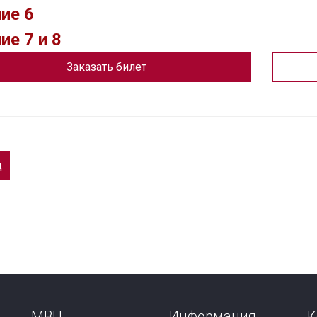
ие 6
ие 7 и 8
Заказать билет
д
МВЦ
Информация
К