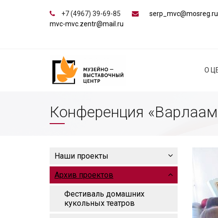
+7 (4967) 39-69-85
serp_mvc@mosreg.ru
mvc-mvc.zentr@mail.ru
О Ц
Конференция «Варлаам
Наши проекты
Архив проектов
Фестиваль домашних
кукольных театров