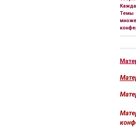
Каждая
Темы 
множе
конфер
Мате
Мате
Мате
Мате
конф