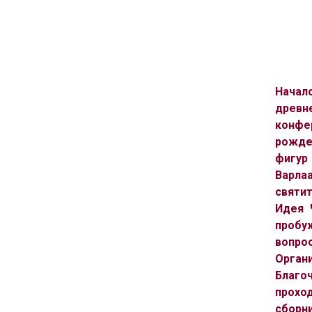
Начал
древн
конфер
рожде
фигур
Варла
святит
Идея 
пробуж
вопрос
Орган
Благо
прохо
сборни