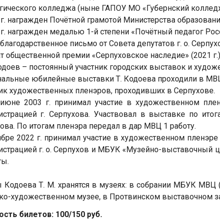
гического колледжа (ныне ГАПОУ МО «Губернский колледж
 г. награжден Почётной грамотой Министерства образовани
 г. награжден медалью 1-й степени «Почётный педагог Рос
благодарственное письмо от Совета депутатов г. о. Серпу
т общественной премии «Серпуховское наследие» (2021 г.)
Кодоев – постоянный участник городских выставок и худ
альные юбилейные выставки Т. Кодоева проходили в МВЦ в 2
ик художественных пленэров, проходивших в Серпухове.
июне 2003 г. принимал участие в художественном плен
страцией г. Серпухова. Участвовал в выставке по ито
ова. По итогам пленэра передал в дар МВЦ 1 работу.
ябре 2022 г. принимал участие в художественном пленэре
страцией г. о. Серпухов и МБУК «Музейно-выставочный ц
ты.
 Кодоева Т. М. хранятся в музеях: в собрании МБУК МВЦ (
ко-художественном музее, в Протвинском выставочном за
сть билетов: 100/150 руб.