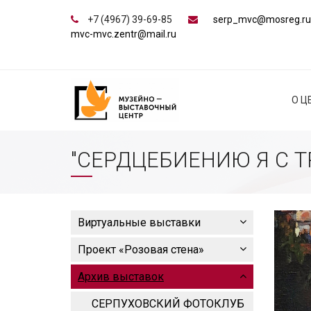
+7 (4967) 39-69-85
serp_mvc@mosreg.ru
mvc-mvc.zentr@mail.ru
О Ц
"СЕРДЦЕБИЕНИЮ Я С Т
Виртуальные выставки
Проект «Розовая стена»
Архив выставок
СЕРПУХОВСКИЙ ФОТОКЛУБ