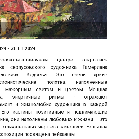
024 - 30.01.2024
ейно-выставочном центре открылась
ка серпуховского художника Тамерлана
бековича Кодоева. Это очень яркие
сионистические полотна, наполненные
м мажорным светом и цветом. Мощная
ика, энергичные ритмы - отражают
амент и жизнелюбие художника в каждой
. Его картины позитивные и поднимающие
ение, они наполнены любовью к жизни – это
 отличительных черт его живописи. Большая
экспозиции посвящена пейзажам.