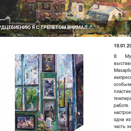
РДЦЕБИЕНИЮ Я С ТРЕПЕТОМ ВНИМАЛ..."
10.01.2
В Муз
выстав
Махар
импрес
особы
пласт
темпер
работе
настро
одна из
часть 