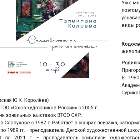
Уже мно
поэтом
узнава
виды р
Кодоев
живопис
Родил
Пригор
В 1980
Академ
Сурико
рская Ю.К. Королёва).
ТОО «Союз художников России» с 2005 г.
ик зональных выставок ВТОО СХР.
в Серпухове с 1982 г. Работает в жанрах пейзажа, натюрмор
 по 1989 гг. - преподаватель Детской художественной школ
0 по 2021 г. – преподаватель живописи художественн