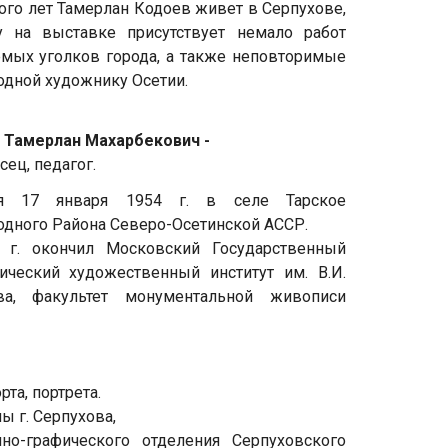
го лет Тамерлан Кодоев живет в Серпухове,
у на выставке присутствует немало работ
емых уголков города, а также неповторимые
одной художнику Осетии.
 Тамерлан Махарбекович -
ец, педагог.
ся 17 января 1954 г. в селе Тарское
одного Района Северо-Осетинской АССР.
 г. окончил Московский Государственный
ический художественный институт им. В.И.
ва, факультет монументальной живописи
та, портрета.
ы г. Серпухова,
о-графического отделения Серпуховского