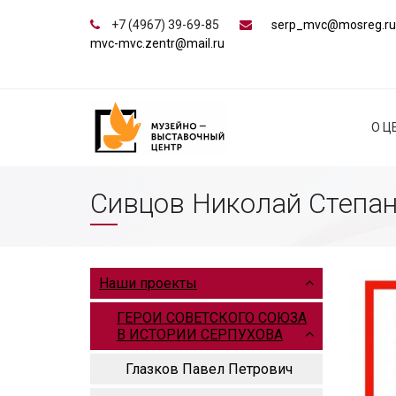
+7 (4967) 39-69-85
serp_mvc@mosreg.ru
mvc-mvc.zentr@mail.ru
О Ц
Сивцов Николай Степа
Наши проекты
ГЕРОИ СОВЕТСКОГО СОЮЗА
В ИСТОРИИ СЕРПУХОВА
Глазков Павел Петрович