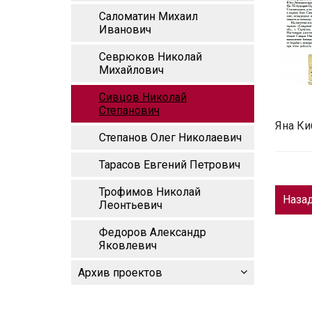
Саломатин Михаил
Иванович
Севрюков Николай
Михайлович
Сивцов Николай
Степанович
Яна Ки
Степанов Олег Николаевич
Тарасов Евгений Петрович
Трофимов Николай
Наза
Леонтьевич
Федоров Александр
Яковлевич
Архив проектов