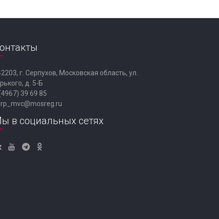
онтакты
2203, г. Серпухов, Московская область, ул.
рького, д. 5-Б
(4967) 39 69 85
erp_mvc@mosreg.ru
ы в социальных сетях