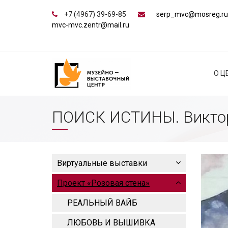
+7 (4967) 39-69-85
serp_mvc@mosreg.ru
mvc-mvc.zentr@mail.ru
О Ц
ПОИСК ИСТИНЫ. Викто
Виртуальные выставки
Проект «Розовая стена»
РЕАЛЬНЫЙ ВАЙБ
ЛЮБОВЬ И ВЫШИВКА