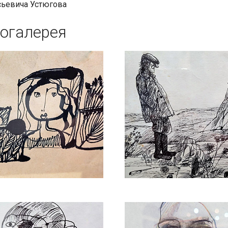
сьевича Устюгова
огалерея