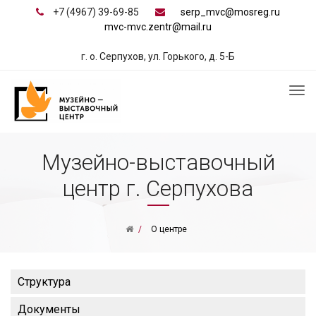
+7 (4967) 39-69-85
serp_mvc@mosreg.ru
mvc-mvc.zentr@mail.ru
г. о. Серпухов, ул. Горького, д. 5-Б
Музейно-выставочный
центр г. Серпухова
О центре
Структура
Документы