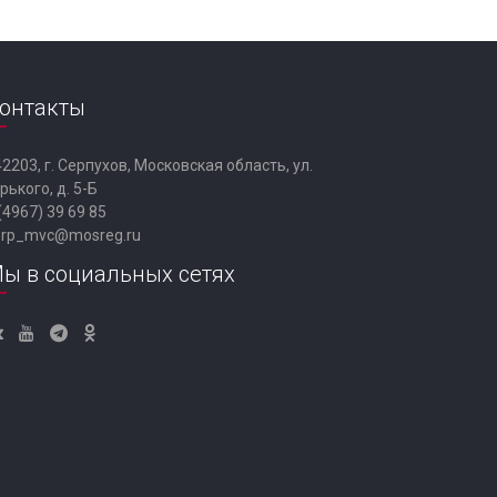
онтакты
2203, г. Серпухов, Московская область, ул.
рького, д. 5-Б
(4967) 39 69 85
erp_mvc@mosreg.ru
ы в социальных сетях