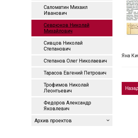
Саломатин Михаил
Иванович
Севрюков Николай
Михайлович
Сивцов Николай
Степанович
Яна Ки
Степанов Олег Николаевич
Тарасов Евгений Петрович
Трофимов Николай
Наза
Леонтьевич
Федоров Александр
Яковлевич
Архив проектов