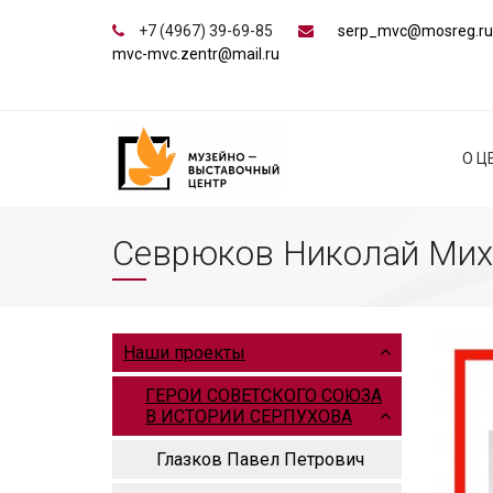
+7 (4967) 39-69-85
serp_mvc@mosreg.ru
mvc-mvc.zentr@mail.ru
О Ц
Севрюков Николай Мих
Наши проекты
ГЕРОИ СОВЕТСКОГО СОЮЗА
В ИСТОРИИ СЕРПУХОВА
Глазков Павел Петрович