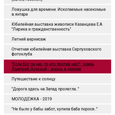
Ловушка для времени. Ископаемые насекомые
в янтаре
Юбилейная выставка живописи Казанцева Е.А.
"Лирика и гражданственность"
Летний вернисаж
Отчетная юбилейная выставка Серпуховского
фотоклуба
"Если Бог за нас, то кто против нас!" : князь
Дмитрий Донской - жизнь и деяния
Путешествие к солнцу
"Дорога здесь на Запад пролегла..."
МОЛОДЁЖКА - 2019
"Не было у бабы забот, купила баба порося..."