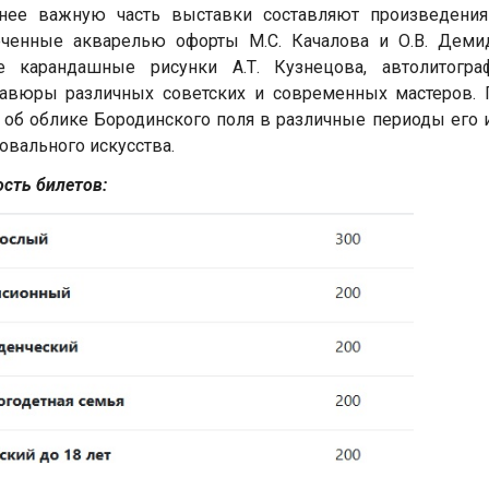
нее важную часть выставки составляют произведения 
ченные акварелью офорты М.С. Качалова и О.В. Демид
ие карандашные рисунки А.Т. Кузнецова, автолитогр
равюры различных советских и современных мастеров. 
 об облике Бородинского поля в различные периоды его и
овального искусства.
сть билетов: