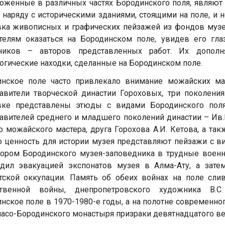
оженные в различных частях Бородинского поля, являю
 наряду с историческими зданиями, стоящими на поле, и 
ка живописных и графических пейзажей из фондов музе
телям оказаться на Бородинском поле, увидев его гл
ников – авторов представленных работ. Их допол
огические находки, сделанные на Бородинском поле.
инское поле часто привлекало внимание можайских ма
авители творческой династии Гороховых, три поколени
вке представлены этюды с видами Бородинского поля
авителей среднего и младшего поколений династии – Ив.
о можайского мастера, друга Горохова А.И. Кетова, а т
 ценность для истории музея представляют пейзажи с 
тором Бородинского музея-заповедника в трудные воен
одил эвакуацией экспонатов музея в Алма-Ату, а зате
ской оккупации. Память об обеих войнах на поле сли
ственной войны, днепропетровского художника В.С
нское поле в 1970-1980-е годы, а на полотне современно
пасо-Бородинского монастыря призраки девятнадцатого ве