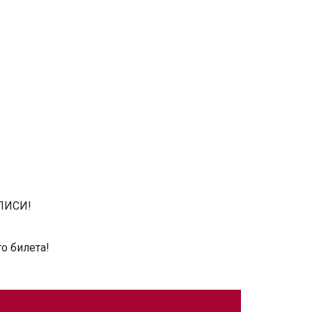
ПИСИ!
о билета!