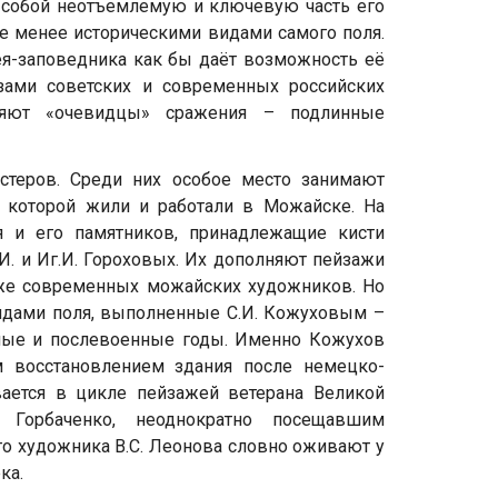
т собой неотъемлемую и ключевую часть его
не менее историческими видами самого поля.
я-заповедника как бы даёт возможность её
азами советских и современных российских
няют «очевидцы» сражения – подлинные
стеров. Среди них особое место занимают
я которой жили и работали в Можайске. На
 и его памятников, принадлежащие кисти
И. и Иг.И. Гороховых. Их дополняют пейзажи
акже современных можайских художников. Но
видами поля, выполненные С.И. Кожуховым –
ные и послевоенные годы. Именно Кожухов
м восстановлением здания после немецко-
вается в цикле пейзажей ветерана Великой
. Горбаченко, неоднократно посещавшим
го художника В.С. Леонова словно оживают у
ка.