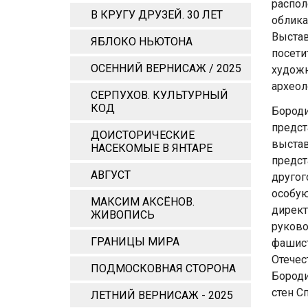
распол
В КРУГУ ДРУЗЕЙ. 30 ЛЕТ
облика
Выстав
ЯБЛОКО НЬЮТОНА
посети
ОСЕННИЙ ВЕРНИСАЖ / 2025
худож
археол
СЕРПУХОВ. КУЛЬТУРНЫЙ
КОД
Бород
предст
ДОИСТОРИЧЕСКИЕ
выста
НАСЕКОМЫЕ В ЯНТАРЕ
предст
АВГУСТ
другог
особую
МАКСИМ АКСЁНОВ.
дирек
ЖИВОПИСЬ
руков
ГРАНИЦЫ МИРА
фашист
Отече
ПОДМОСКОВНАЯ СТОРОНА
Бороди
стен С
ЛЕТНИЙ ВЕРНИСАЖ - 2025