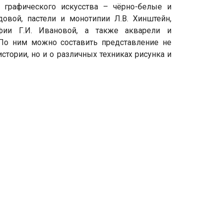
графического искусства – чёрно-белые и
овой, пастели и монотипии Л.В. Хинштейн,
афии Г.И. Ивановой, а также акварели и
По ним можно составить представление не
стории, но и о различных техниках рисунка и