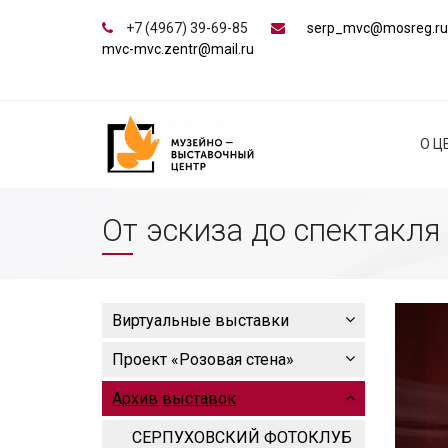
+7 (4967) 39-69-85
serp_mvc@mosreg.ru
mvc-mvc.zentr@mail.ru
О Ц
От эскиза до спектакля
Виртуальные выставки
Проект «Розовая стена»
Архив выставок
СЕРПУХОВСКИЙ ФОТОКЛУБ