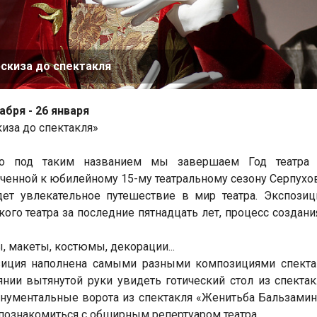
эскиза до спектакля
абря - 26 января
киза до спектакля»
о под таким названием мы завершаем Год театра 
ченной к юбилейному 15-му театральному сезону Серпухо
ет увлекательное путешествие в мир театра. Экспози
кого театра за последние пятнадцать лет, процесс создани
, макеты, костюмы, декорации...
иция наполнена самыми разными композициями спектак
янии вытянутой руки увидеть готический стол из спекта
нументальные ворота из спектакля «Женитьба Бальзамин
познакомиться с обширным репертуаром театра.