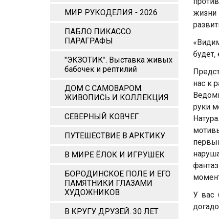
против
МИР РУКОДЕЛИЯ - 2026
жизни
развит
ПАБЛО ПИКАССО.
ПАРАГРАФЫ
«Видим
будет,
"ЭКЗОТИК". Выставка живых
бабочек и рептилий
Предст
нас к 
ДОМ С САМОВАРОМ.
Ведомы
ЖИВОПИСЬ И КОЛЛЕКЦИЯ
руки м
СЕВЕРНЫЙ КОВЧЕГ
Натура
мотив
ПУТЕШЕСТВИЕ В АРКТИКУ
первый
наруш
В МИРЕ ЁЛОК И ИГРУШЕК
фантаз
БОРОДИНСКОЕ ПОЛЕ И ЕГО
момент
ПАМЯТНИКИ ГЛАЗАМИ
ХУДОЖНИКОВ
У вас 
догадо
В КРУГУ ДРУЗЕЙ. 30 ЛЕТ