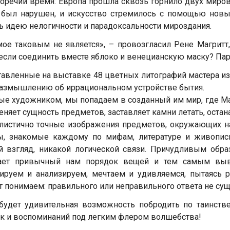
оречий время: Европа прошла сквозь горнило двух миро
 был нарушен, и искусство стремилось с помощью новы
ь идею нелогичности и парадоксальности мироздания.
ое таковым не является», – провозгласил Рене Магритт,
 если соединить вместе яблоко и венецианскую маску? Па
авленные на выставке 48 цветных литографий мастера и
размышлению об иррациональном устройстве бытия.
е художником, мы попадаем в созданный им мир, где М
еняет сущность предметов, заставляет камни летать, остан
листично точные изображения предметов, окружающих н
ы, знакомые каждому по мифам, литературе и живопис
 взгляд, никакой логической связи. Причудливым обра
ает привычный нам порядок вещей и тем самым выво
ируем и анализируем, мечтаем и удивляемся, пытаясь р
 понимаем: правильного или неправильного ответа не сущ
будет удивительная возможность побродить по таинств
к и воспоминаний под легким флером волшебства!