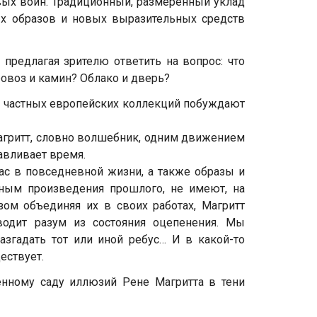
вых войн. Традиционный, размеренный уклад
х образов и новых выразительных средств
 предлагая зрителю ответить на вопрос: что
ровоз и камин? Облако и дверь?
з частных европейских коллекций побуждают
агритт, словно волшебник, одним движением
авливает время.
ас в повседневной жизни, а также образы и
ным произведения прошлого, не имеют, на
зом объединяя их в своих работах, Магритт
дит разум из состояния оцепенения. Мы
азгадать тот или иной ребус… И в какой-то
ествует.
енному саду иллюзий Рене Магритта в тени