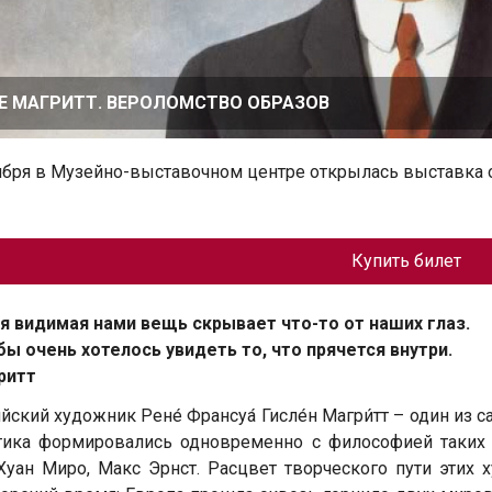
Е МАГРИТТ. ВЕРОЛОМСТВО ОБРАЗОВ
ября в Музейно-выставочном центре открылась выставка 
Купить билет
 видимая нами вещь скрывает что-то от наших глаз.
бы очень хотелось увидеть то, что прячется внутри.
ритт
йский художник Рене́ Франсуа́ Гисле́н Магри́тт – один из 
етика формировались одновременно с философией таких
Хуан Миро, Макс Эрнст. Расцвет творческого пути этих