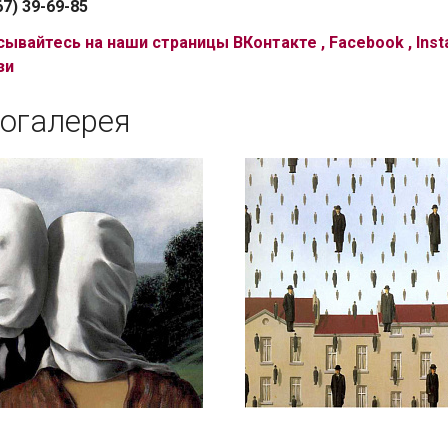
67) 39-69-85
сывайтесь на наши страницы
ВКонтакте
,
Facebook
,
Ins
зи
огалерея