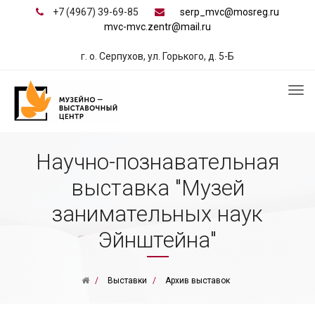
+7 (4967) 39-69-85
serp_mvc@mosreg.ru
mvc-mvc.zentr@mail.ru
г. о. Серпухов, ул. Горького, д. 5-Б
Научно-познавательная
выставка "Музей
занимательных наук
Эйнштейна"
Выставки
Архив выставок