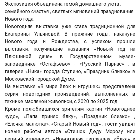
Экспозиция объединена темой домашнего уюта ,
семейного счастья , светлых мгновений празднования
Нового года.
Новогодняя выставка уже стала традиционной для
Екатерины Ульяновой. В прежние годы, накануне
Нового года и Рождества, с успехом прошли
выставки, получившие названия «Новый год на
Плюшиной даче» в Государственном музее-
заповеднике «Остафьево» - «Русский Парнас» , в
галерее «Ника» города Ступино, «Праздник близко» в
Московской городской Думе.
На выставке «В мире ёлок и игрушек» представлена
серия новогодних произведений, выполненных в
технике масляной живописи, с 2020 по 2025 год.
Кроме полюбившихся зрителям картин «Новогоднее
чудо», «Папа принес ёлку», «Праздник близко» ,
«Елочка-малютка», «Старый Новый год» , гости увидят
новые работы автора «Стишок Деду Морозу или
первый утренник», «Новогодняя гирлянда», «Ёлка» и