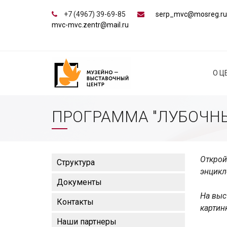
+7 (4967) 39-69-85
serp_mvc@mosreg.ru
mvc-mvc.zentr@mail.ru
О Ц
ПРОГРАММА "ЛУБОЧНЫ
Открой
Структура
энцикл
Документы
На выс
Контакты
картин
Наши партнеры