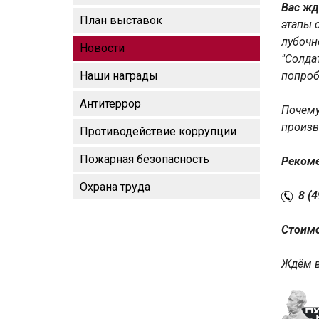
Вас жд
План выставок
этапы 
лубочн
Новости
"Солда
Наши награды
попроб
Антитеррор
Почему
произв
Противодействие коррупции
Пожарная безопасность
Рекоме
Охрана труда
8 (4
Стоимо
Ждём в